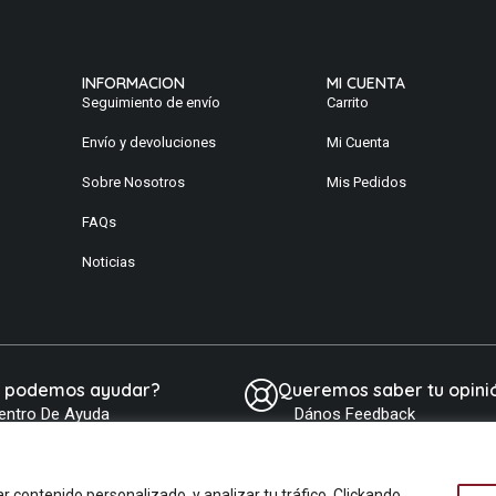
INFORMACION
MI CUENTA
Seguimiento de envío
Carrito
Envío y devoluciones
Mi Cuenta
Sobre Nosotros
Mis Pedidos
FAQs
Noticias
e podemos ayudar?
Queremos saber tu opini
entro De Ayuda
Dános Feedback
contenido personalizado, y analizar tu tráfico. Clickando