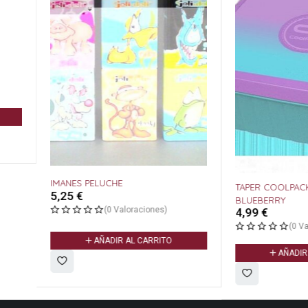
IMANES PELUCHE
TAPER COOLPACK 1100 M
5,25
€
BLUEBERRY
(0 Valoraciones)
4,99
€
(0 Valoracione
AÑADIR AL CARRITO
AÑADIR AL CARR