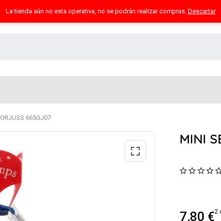
La tienda aún no esta operativa, no se podrán realizar compras.
Descartar
GORJUSS 665GJ07
MINI 
2 
7,80
€