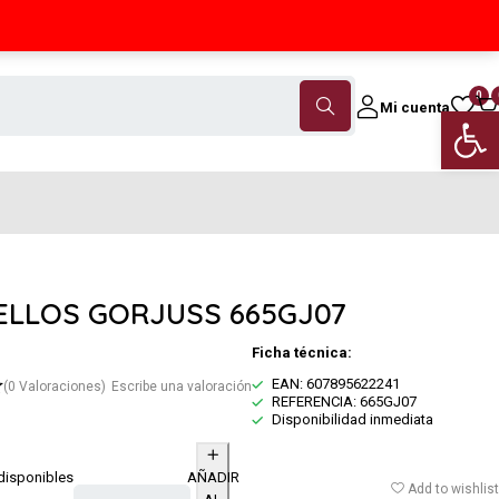
Contáctanos
(+34) 968 18 46 79
0
Mi cuenta
Abrir 
SELLOS GORJUSS 665GJ07
Ficha técnica:
EAN: 607895622241
(0 Valoraciones)
Escribe una valoración
REFERENCIA: 665GJ07
Disponibilidad inmediata
disponibles
AÑADIR
Add to wishlist