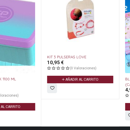
KIT 3 PULSERAS LOVE
10,95
€
(0 Valoraciones)
L
BLOC DE N
AÑADIR AL CARRITO
(CABALLO)
4,95
€
s)
ITO
A