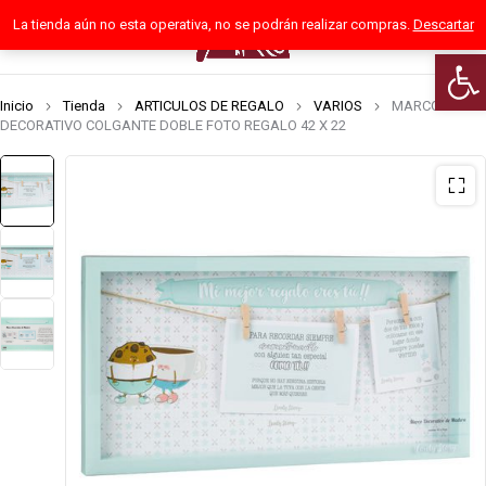
La tienda aún no esta operativa, no se podrán realizar compras.
Descartar
0
Abrir
Inicio
Tienda
ARTICULOS DE REGALO
VARIOS
MARCO
DECORATIVO COLGANTE DOBLE FOTO REGALO 42 X 22