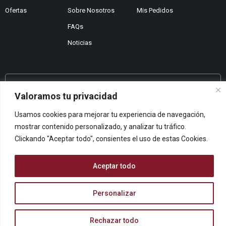
Ofertas
Sobre Nosotros
Mis Pedidos
FAQs
Noticias
¿No encuentras lo que buscas?
Valoramos tu privacidad
Contáctanos
Usamos cookies para mejorar tu experiencia de navegación,
¿Te podemos ayudar?
mostrar contenido personalizado, y analizar tu tráfico.
Centro De Ayuda
Clickando "Aceptar todo", consientes el uso de estas Cookies.
Queremos saber tu opinión
Dános Feedback
Aceptar todo
Personalizar
© ARCOPAPEL 2006 S.L. | Todos los derechos reservados
Rechazar todo