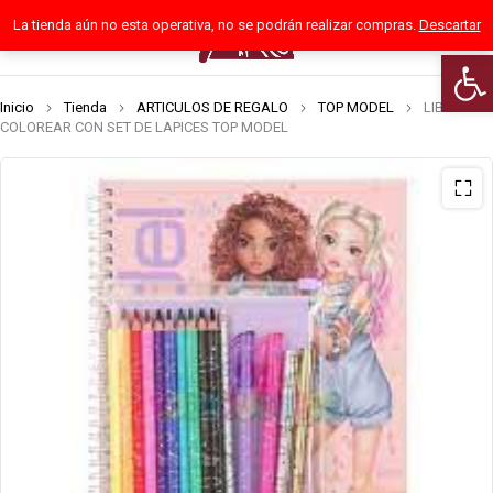
La tienda aún no esta operativa, no se podrán realizar compras.
Descartar
0
Abrir
Inicio
Tienda
ARTICULOS DE REGALO
TOP MODEL
LIBRO DE
COLOREAR CON SET DE LAPICES TOP MODEL