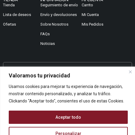
Tienda
Seguimiento de envío
Carrito
Lista de deseos
Envío y devoluciones
Mi Cuenta
Ofertas
Sobre Nosotros
Mis Pedidos
FAQs
Noticias
¿No encuentras lo que buscas?
Valoramos tu privacidad
Contáctanos
Usamos cookies para mejorar tu experiencia de navegación,
¿Te podemos ayudar?
mostrar contenido personalizado, y analizar tu tráfico.
Centro De Ayuda
Clickando "Aceptar todo", consientes el uso de estas Cookies.
Queremos saber tu opinión
Dános Feedback
Aceptar todo
Personalizar