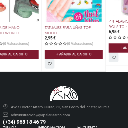
PINTALABIOS GLOSS EN
BOLSITO - TOP MODEL
TATUAJES PARA UÑAS TOP
6,95
€
MODEL
(0 Valoraciones)
2,95
€
(0 Valoraciones)
AÑADIR AL CARRITO
AÑADIR AL CARRITO
Avda Doctor Artero Guirao, 63, San Pedro del Pinatar, Murcia
administracion@papeleriaarco.com
(+34) 968 18 46 79
TIENDA
INFORMACION
MI CUENTA