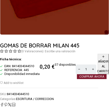
GOMAS DE BORRAR MILAN 445
(0 Valoraciones)
Escribe una valoración
Ficha técnica:
AÑADIR
37 disponibles
0,20
€
EAN: 8414034044510
AL
REFERENCIA: 445
CARRIT
Disponibilidad inmediata
COMPRAR AHORA
Add to wishlist
SKU:
8414034044510
Categorías:
ESCRITURA / CORRECCION