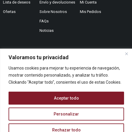
Lista de deseos
Envío y devoluciones
Mi Cuenta
Ofertas
Sobre Nosotros
Mis Pedidos
FAQs
Noticias
Valoramos tu privacidad
¿No encuentras lo que buscas?
Usamos cookies para mejorar tu experiencia de navegación,
Contáctanos
¿Te podemos ayudar?
mostrar contenido personalizado, y analizar tu tráfico.
Clickando "Aceptar todo", consientes el uso de estas Cookies.
Centro De Ayuda
Queremos saber tu opinión
Aceptar todo
Dános Feedback
Personalizar
© ARCOPAPEL 2006 S.L. | Todos los derechos reservados
Rechazar todo