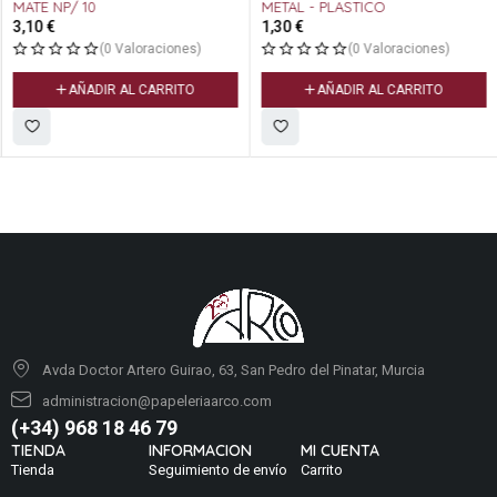
MATE NP/ 10
METAL - PLASTICO
3,10
€
1,30
€
(0 Valoraciones)
(0 Valoraciones)
AÑADIR AL CARRITO
AÑADIR AL CARRITO
Avda Doctor Artero Guirao, 63, San Pedro del Pinatar, Murcia
administracion@papeleriaarco.com
(+34) 968 18 46 79
TIENDA
INFORMACION
MI CUENTA
Tienda
Seguimiento de envío
Carrito