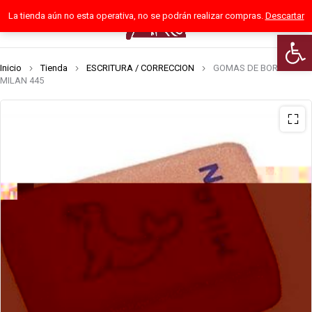
La tienda aún no esta operativa, no se podrán realizar compras.
Descartar
0
Abrir 
Inicio
Tienda
ESCRITURA / CORRECCION
GOMAS DE BORRAR
MILAN 445