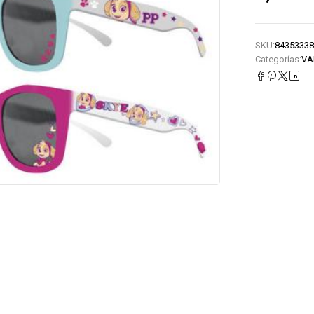
SKU:
84353338
Categorías:
VA