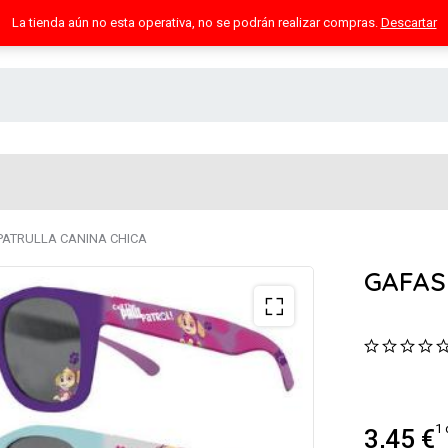
La tienda aún no esta operativa, no se podrán realizar compras.
Descartar
PATRULLA CANINA CHICA
GAFAS
1 
3,45
€