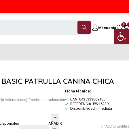
Contáctanos
(+34) 968 18 46 79
0
Mi cuenta
Abrir 
 BASIC PATRULLA CANINA CHICA
Ficha técnica:
EAN: 8435333869185
(0 Valoraciones)
Escribe una valoración
REFERENCIA: PW16239
Disponibilidad inmediata
disponibles
AÑADIR
Add to wishlist