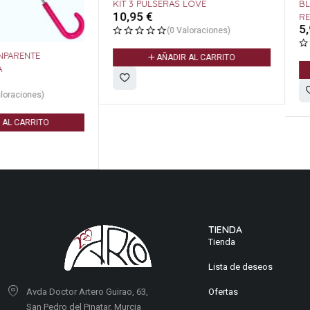
KIT 3 PULSERAS LOVE
BLOC NOTAS DIDDL CON PUZZLE
10,95
€
REF.03434
5,95
€
(0 Valoraciones)
(0 Valoracione
AÑADIR AL CARRITO
AÑADIR AL CARR
TIENDA
Tienda
Lista de deseos
Ofertas
Avda Doctor Artero Guirao, 63,
San Pedro del Pinatar, Murcia