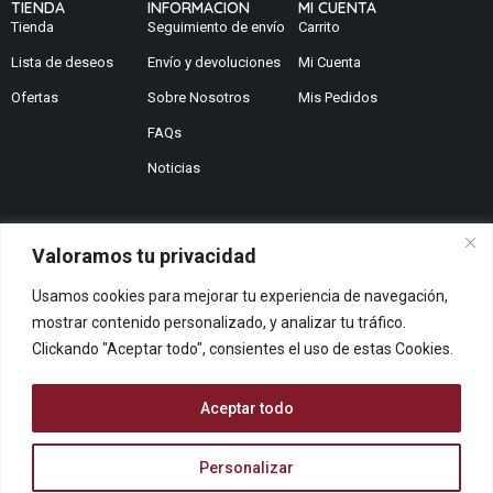
TIENDA
INFORMACION
MI CUENTA
Tienda
Seguimiento de envío
Carrito
Lista de deseos
Envío y devoluciones
Mi Cuenta
Ofertas
Sobre Nosotros
Mis Pedidos
FAQs
Noticias
Valoramos tu privacidad
¿No encuentras lo que buscas?
Usamos cookies para mejorar tu experiencia de navegación,
Contáctanos
mostrar contenido personalizado, y analizar tu tráfico.
¿Te podemos ayudar?
Clickando "Aceptar todo", consientes el uso de estas Cookies.
Centro De Ayuda
Queremos saber tu opinión
Aceptar todo
Dános Feedback
Personalizar