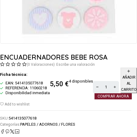
ENCUADERNADORES BEBE ROSA
(0 Valoraciones)
Escribe una valoración
Ficha técnica:
AÑADIR
4 disponibles
5,50
€
EAN: 5414135077618
AL
REFERENCIA: 11060218
CARRITO
Disponibilidad inmediata
COMPRAR AHORA
Add to wishlist
SKU:
5414135077618
Categorías:
PAPELES / ADORNOS / FLORES