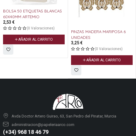
BOLSA 50 ETIQUETAS BLANCAS
60X40MM ARTEMIO
2,53
€
(0 Valoraciones)
PINZAS MADERA MARIPOSA 6
UNIDADES
AÑADIR AL CARRITO
3,25
€
(0 Valoraciones)
AÑADIR AL CARRITO
Avda Doctor Artero Guirao, 63, San Pedro del Pinatar, Murcia
administracion@papeleriaarco.com
(+34) 968 18 46 79