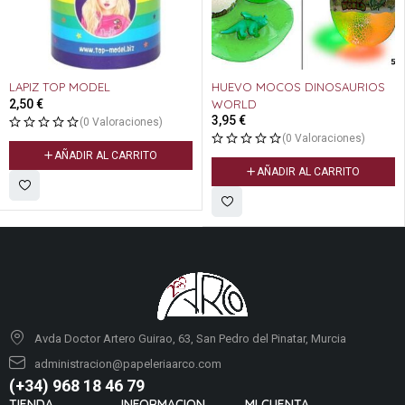
LAPIZ TOP MODEL
HUEVO MOCOS DINOSAURIOS
2,50
€
WORLD
3,95
€
(0 Valoraciones)
(0 Valoraciones)
AÑADIR AL CARRITO
AÑADIR AL CARRITO
Avda Doctor Artero Guirao, 63, San Pedro del Pinatar, Murcia
administracion@papeleriaarco.com
(+34) 968 18 46 79
TIENDA
INFORMACION
MI CUENTA