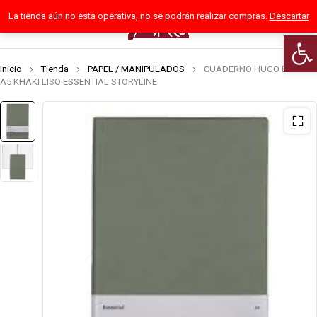
La tienda aún no esta operativa, no se podrán realizar compras.
Descartar
0
Abrir
Inicio
Tienda
PAPEL / MANIPULADOS
CUADERNO HUGO BOSS
A5 KHAKI LISO ESSENTIAL STORYLINE