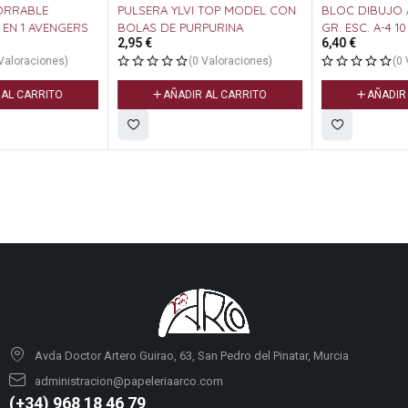
PULSERA YLVI TOP MODEL CON
BLOC DIBUJO ACUARELAS 370
BOLAS DE PURPURINA
GR. ESC. A-4 10 HOJAS 23*32,5
2,95
€
6,40
€
CM + 3 PINCELES CARSON
(0 Valoraciones)
(0 Valoraciones)
AÑADIR AL CARRITO
AÑADIR AL CARRITO
Avda Doctor Artero Guirao, 63, San Pedro del Pinatar, Murcia
administracion@papeleriaarco.com
(+34) 968 18 46 79