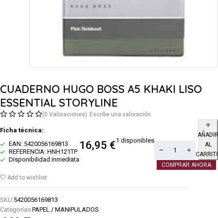
CUADERNO HUGO BOSS A5 KHAKI LISO
ESSENTIAL STORYLINE
(0 Valoraciones)
Escribe una valoración
Ficha técnica:
AÑADI
1 disponibles
16,95
€
EAN: 5420056169813
AL
REFERENCIA: HNH121TP
CARRIT
Disponibilidad inmediata
COMPRAR AHORA
Add to wishlist
SKU:
5420056169813
Categorías:
PAPEL / MANIPULADOS