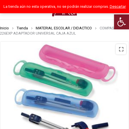
La tienda aún no esta operativa, no se podrán realizar compras.
Descartar
0
Abrir 
Inicio
Tienda
MATERIAL ESCOLAR / DIDACTICO
COMPAS FAIBO
226EXP ADAPTADOR UNIVERSAL CAJA AZUL