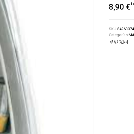
1 
8,90
€
SKU:
84263074
Categorías:
MA