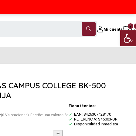
Contáctanos
(+34) 968 18 46 79
0
Mi cuenta
Abrir 
S CAMPUS COLLEGE BK-500
NJA
Ficha técnica:
EAN: 8426307428170
(0 Valoraciones)
Escribe una valoración
REFERENCIA: S45003-OR
Disponibilidad inmediata