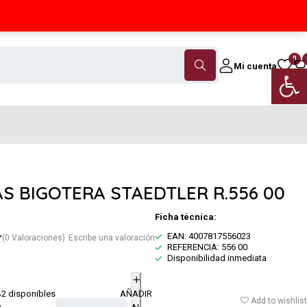
Contáctanos
(+34) 968 18 46 79
0
Mi cuenta
Abrir 
S BIGOTERA STAEDTLER R.556 00
Ficha técnica:
EAN: 4007817556023
(0 Valoraciones)
Escribe una valoración
REFERENCIA: 556 00
Disponibilidad inmediata
2 disponibles
AÑADIR
€
Add to wishlist