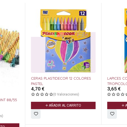
CERAS PLASTIDECOR 12 COLORES
LAPICES C
PASTEL
TROPICOL
4,70
€
3,65
€
(0 Valoraciones)
NT 88/55
AÑADIR AL CARRITO
A
s)