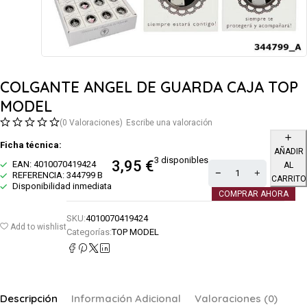
COLGANTE ANGEL DE GUARDA CAJA TOP
MODEL
(0 Valoraciones)
Escribe una valoración
Ficha técnica:
AÑADIR
3 disponibles
3,95
€
EAN: 4010070419424
AL
REFERENCIA: 344799 B
CARRITO
Disponibilidad inmediata
COMPRAR AHORA
SKU:
4010070419424
Add to wishlist
Categorías:
TOP MODEL
Descripción
Información Adicional
Valoraciones (0)