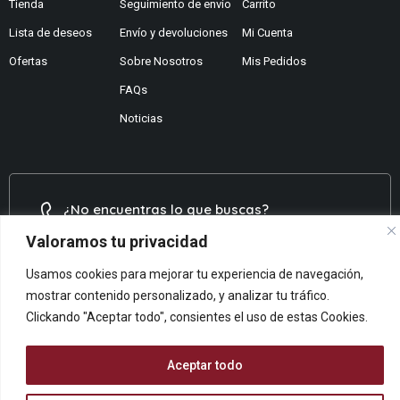
Tienda
Seguimiento de envío
Carrito
Lista de deseos
Envío y devoluciones
Mi Cuenta
Ofertas
Sobre Nosotros
Mis Pedidos
FAQs
Noticias
¿No encuentras lo que buscas?
Contáctanos
Valoramos tu privacidad
¿Te podemos ayudar?
Usamos cookies para mejorar tu experiencia de navegación,
Centro De Ayuda
mostrar contenido personalizado, y analizar tu tráfico.
Queremos saber tu opinión
Clickando "Aceptar todo", consientes el uso de estas Cookies.
Dános Feedback
Aceptar todo
© ARCOPAPEL 2006 S.L. | Todos los derechos reservados