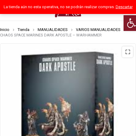
La tienda aún no esta operativa, no se podrán realizar compras.
Descartar
0
Abri
Inicio
Tienda
MANUALIDADES
VARIOS MANUALIDADES
CHAOS SPACE MARINES DARK APOSTLE – WARHAMMER