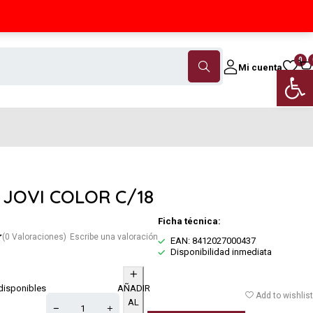
Contáctanos
(+34) 968 18 46 79
0
Mi cuenta
Abrir 
 JOVI COLOR C/18
Ficha técnica:
(0 Valoraciones)
Escribe una valoración
EAN: 8412027000437
Disponibilidad inmediata
disponibles
AÑADIR
Add to wishlist
AL