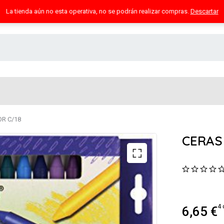
La tienda aún no esta operativa, no se podrán realizar compras.
Descartar
OR C/18
CERAS
4 
6,65
€