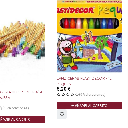
ROTULADOR
LAVABLE
LAPIZ CERAS PLASTIDECOR - 12
2,00
€
PEQUES
5,20
€
NT 88/51
(0 Valoraciones)
A
AÑADIR AL CARRITO
s)
ITO