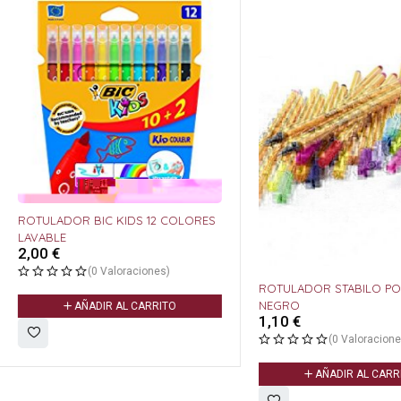
 BIC KIDS 12 COLORES
(0 Valoraciones)
ROTULADOR STABILO POINT 88/46
NEGRO
ÑADIR AL CARRITO
1,10
€
(0 Valoraciones)
AÑADIR AL CARRITO