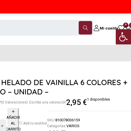
Contáctanos
(+34) 968 18 46 79
0
Mi cuenta
Abrir 
 HELADO DE VAINILLA 6 COLORES +
O – UNIDAD –
1 disponibles
2,95
€
(0 Valoraciones)
Escribe una valoración
AÑADIR
SKU:
810078036159
AL
Add to wishlist
Categorías:
VARIOS
CARRITO