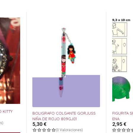
 KITTY
BOLIGRAFO COLGANTE GORJUSS
FIGURITA 
NIÑA DE ROJO 809GJ01
ENA
s)
5,30
€
2,95
€
(0 Valoraciones)