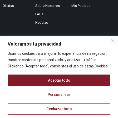
Ofertas
Sobre Nosotros
Mis Pedidos
FAQs
Noticias
Valoramos tu privacidad
¿No encuentras lo que buscas?
Usamos cookies para mejorar tu experiencia de navegación,
Contáctanos
mostrar contenido personalizado, y analizar tu tráfico.
¿Te podemos ayudar?
Clickando "Aceptar todo", consientes el uso de estas Cookies.
Centro De Ayuda
Queremos saber tu opinión
Aceptar todo
Dános Feedback
Personalizar
© ARCOPAPEL 2006 S.L. | Todos los derechos reservados
Rechazar todo