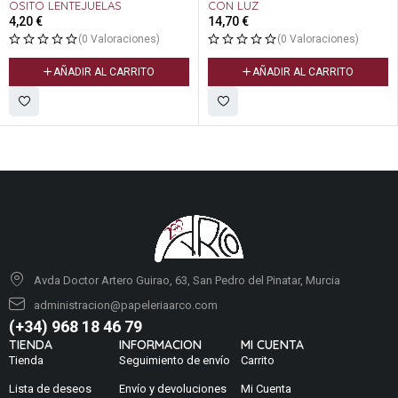
OSITO LENTEJUELAS
CON LUZ
4,20
€
14,70
€
(0 Valoraciones)
(0 Valoraciones)
AÑADIR AL CARRITO
AÑADIR AL CARRITO
Avda Doctor Artero Guirao, 63, San Pedro del Pinatar, Murcia
administracion@papeleriaarco.com
(+34) 968 18 46 79
TIENDA
INFORMACION
MI CUENTA
Tienda
Seguimiento de envío
Carrito
Lista de deseos
Envío y devoluciones
Mi Cuenta