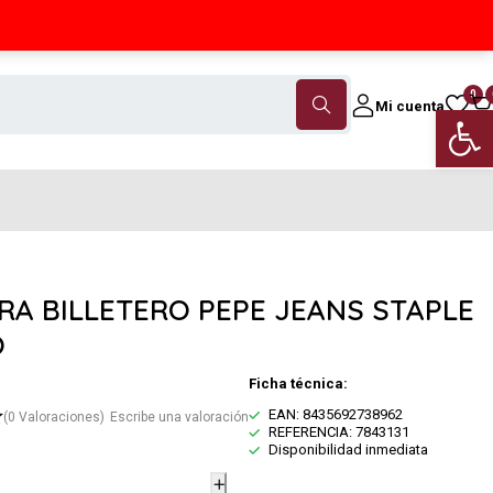
Contáctanos
(+34) 968 18 46 79
0
Mi cuenta
Abrir 
RA BILLETERO PEPE JEANS STAPLE
O
Ficha técnica:
EAN: 8435692738962
(0 Valoraciones)
Escribe una valoración
REFERENCIA: 7843131
Disponibilidad inmediata