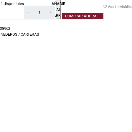
1 disponibles
AÑADIR
€
Add to wishlist
AL
CARRITO
COMPRAR AHORA
38962
NEDEROS / CARTERAS