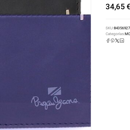
34,65
SKU:
84356927
Categorías:
MO