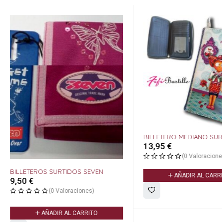
BILLETERO MEDIANO SU
13,95
€
(0 Valoracione
BILLETEROS SURTIDOS SEVEN
AÑADIR AL CARR
9,50
€
(0 Valoraciones)
AÑADIR AL CARRITO