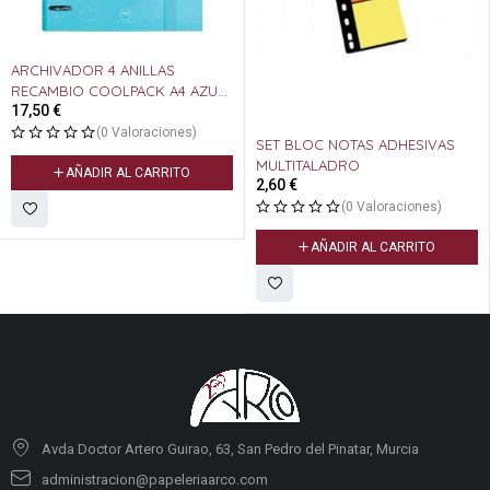
ARCHIVADOR 4 ANILLAS
RECAMBIO COOLPACK A4 AZUL
17,50
€
PASTEL
(0 Valoraciones)
SET BLOC NOTAS ADHESIVAS
MULTITALADRO
AÑADIR AL CARRITO
2,60
€
(0 Valoraciones)
AÑADIR AL CARRITO
Avda Doctor Artero Guirao, 63, San Pedro del Pinatar, Murcia
administracion@papeleriaarco.com