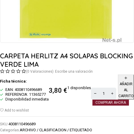
CARPETA HERLITZ A4 SOLAPAS BLOCKING
VERDE LIMA
(0 Valoraciones)
Escribe una valoración
Ficha técnica:
AÑADIR
1 disponibles
3,80
€
EAN: 4008110496689
AL
REFERENCIA: 11365277
CARRITO
Disponibilidad inmediata
COMPRAR AHORA
Add to wishlist
SKU:
4008110496689
Categorías:
ARCHIVO / CLASIFICACION / ETIQUETADO