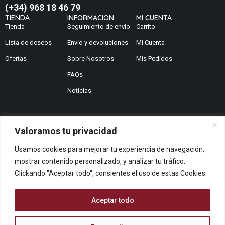
(+34) 968 18 46 79
TIENDA
INFORMACION
MI CUENTA
Tienda
Seguimiento de envío
Carrito
Lista de deseos
Envío y devoluciones
Mi Cuenta
Ofertas
Sobre Nosotros
Mis Pedidos
FAQs
Noticias
Valoramos tu privacidad
¿No encuentras lo que buscas?
Usamos cookies para mejorar tu experiencia de navegación,
Contáctanos
mostrar contenido personalizado, y analizar tu tráfico.
¿Te podemos ayudar?
Clickando "Aceptar todo", consientes el uso de estas Cookies.
Centro De Ayuda
Queremos saber tu opinión
Aceptar todo
Dános Feedback