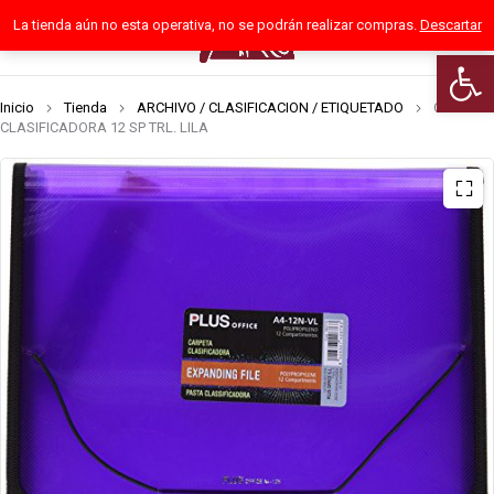
La tienda aún no esta operativa, no se podrán realizar compras.
Descartar
0
Abrir 
Inicio
Tienda
ARCHIVO / CLASIFICACION / ETIQUETADO
CARPETA
CLASIFICADORA 12 SP TRL. LILA