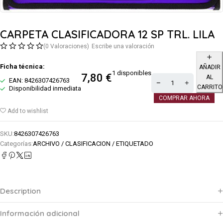
CARPETA CLASIFICADORA 12 SP TRL. LILA
(0 Valoraciones)
Escribe una valoración
Ficha técnica:
AÑADIR
1 disponibles
7,80
€
AL
EAN: 8426307426763
CARRITO
Disponibilidad inmediata
COMPRAR AHORA
Add to wishlist
SKU:
8426307426763
Categorías:
ARCHIVO / CLASIFICACION / ETIQUETADO
Description
Información adicional