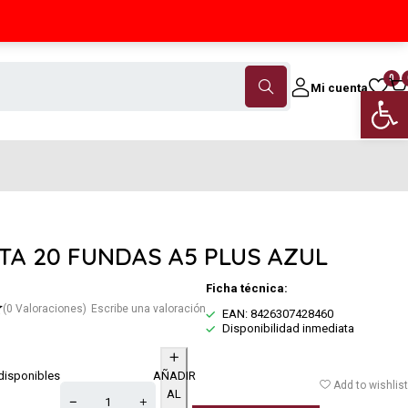
Contáctanos
(+34) 968 18 46 79
0
Mi cuenta
Abrir 
TA 20 FUNDAS A5 PLUS AZUL
Ficha técnica:
(0 Valoraciones)
Escribe una valoración
EAN: 8426307428460
Disponibilidad inmediata
disponibles
AÑADIR
Add to wishlist
AL