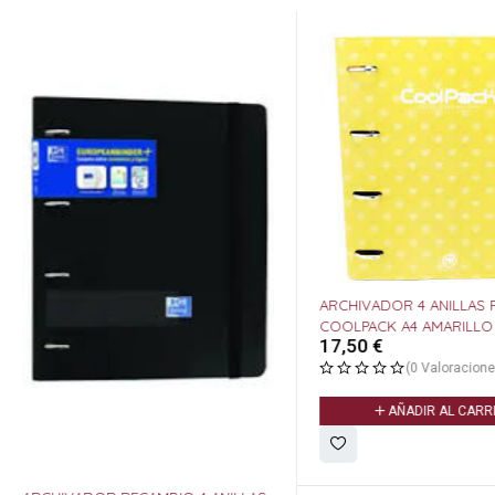
ARCHIVADOR 4 ANILLAS
COOLPACK A4 AMARILLO
17,50
€
(0 Valoracione
AÑADIR AL CARR