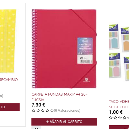
 RECAMBIO
CARPETA FUNDAS MAXIP A4 20F
s)
FUCSIA
TACO ADHE
7,30
€
SET 4 COL
ITO
(0 Valoraciones)
1,00
€
AÑADIR AL CARRITO