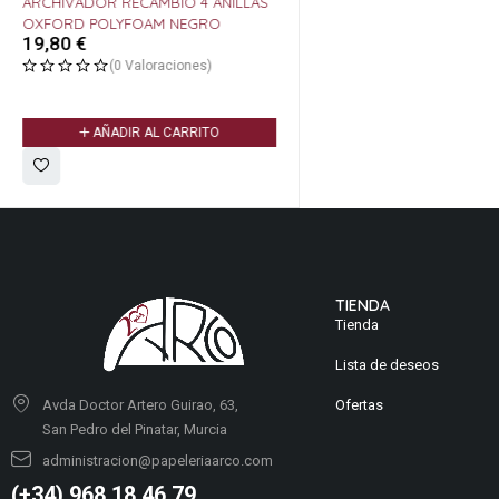
ARCHIVADOR RECAMBIO 4 ANILLAS
OXFORD POLYFOAM NEGRO
19,80
€
(0 Valoraciones)
AÑADIR AL CARRITO
TIENDA
Tienda
Lista de deseos
Ofertas
Avda Doctor Artero Guirao, 63,
San Pedro del Pinatar, Murcia
administracion@papeleriaarco.com
(+34) 968 18 46 79