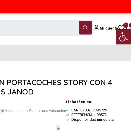
Contáctanos
(+34) 968 18 46 79
0
Mi cuenta
Abrir 
N PORTACOCHES STORY CON 4
S JANOD
Ficha técnica:
EAN: 3700217385729
(0 Valoraciones)
Escribe una valoración
REFERENCIA: J08572
Disponibilidad inmediata