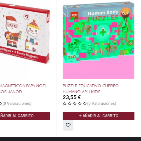
MAGNETICOA PAPA NOEL
PUZZLE EDUCATIVO CUERPO
IGOS JANOD
HUMANO APLI KIDS
23,55
€
(0 Valoraciones)
(0 Valoraciones)
ÑADIR AL CARRITO
AÑADIR AL CARRITO