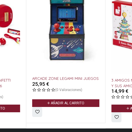
ARCADE ZONE LEGAMI MINI JUEGOS
FETTI
3 AMIGOS 
25,95
€
26
Y SUS AM
(0 Valoraciones)
14,99
€
s)
AÑADIR AL CARRITO
ITO
A