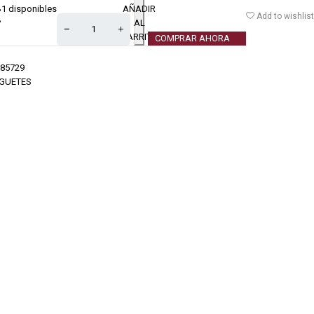
1 disponibles
AÑADIR
€
Add to wishlist
AL
CARRITO
COMPRAR AHORA
85729
GUETES