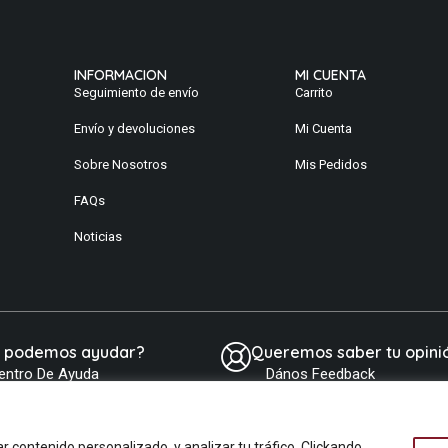
INFORMACION
MI CUENTA
Seguimiento de envío
Carrito
Envío y devoluciones
Mi Cuenta
Sobre Nosotros
Mis Pedidos
FAQs
Noticias
e podemos ayudar?
Queremos saber tu opini
entro De Ayuda
Dános Feedback
contenido personalizado, y analizar tu tráfico. Clickando