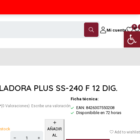
Contáctanos
(+34) 968 18 46 79
0
Mi cuenta
Abrir 
ADORA PLUS SS-240 F 12 DIG.
Ficha técnica:
(0 Valoraciones)
Escribe una valoración
EAN: 8426307550208
Disponibible en 72 horas
 stock
AÑADIR
Add to wishlist
AL