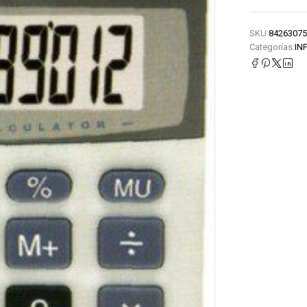
SKU:
84263075
Categorías:
IN