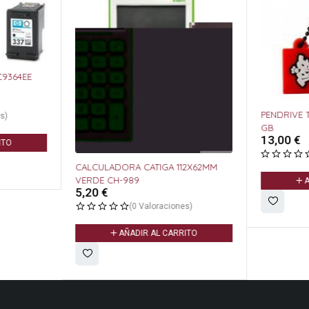
PENDRIVE 
s)
GB
13,00
€
ITO
CALCULADORA CATIGA 112X62MM
VERDE CH-989
A
5,20
€
(0 Valoraciones)
AÑADIR AL CARRITO