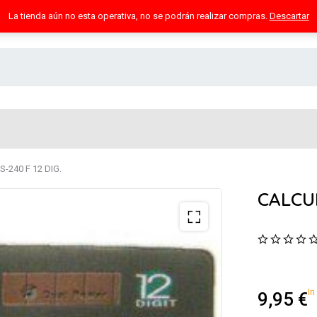
La tienda aún no esta operativa, no se podrán realizar compras.
Descartar
240 F 12 DIG.
CALCUL
In
9,95
€