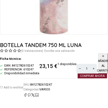
BOTELLA TANDEM 750 ML LUNA
(0 Valoraciones)
Escribe una valoración
Ficha técnica:
AÑADI
1 disponibles
23,15
€
EAN: 8412782610247
AL
REFERENCIA: 610247
CARRIT
Disponibilidad inmediata
COMPRAR AHORA
SKU:
8412782610247
Add to wishlist
Categorías:
VARIOS