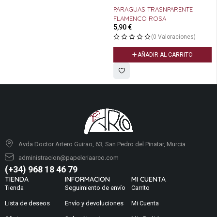
PARAGUAS TRASNPARENTE
TAPER COOLPACK 1
FLAMENCO ROSA
BLUEBERRY
5,90
€
4,99
€
(0 Valoraciones)
(0 Valo
AÑADIR AL CARRITO
AÑADIR AL 
Avda Doctor Artero Guirao, 63, San Pedro del Pinatar, Murcia
administracion@papeleriaarco.com
(+34) 968 18 46 79
TIENDA
INFORMACION
MI CUENTA
Tienda
Seguimiento de envío
Carrito
Lista de deseos
Envío y devoluciones
Mi Cuenta