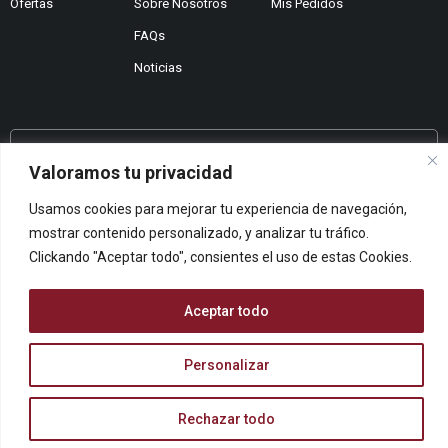
Ofertas
Sobre Nosotros
Mis Pedidos
FAQs
Noticias
¿No encuentras lo que buscas?
Valoramos tu privacidad
Contáctanos
Usamos cookies para mejorar tu experiencia de navegación,
¿Te podemos ayudar?
mostrar contenido personalizado, y analizar tu tráfico.
Centro De Ayuda
Clickando "Aceptar todo", consientes el uso de estas Cookies.
Queremos saber tu opinión
Dános Feedback
Aceptar todo
Personalizar
© ARCOPAPEL 2006 S.L. | Todos los derechos reservados
Rechazar todo