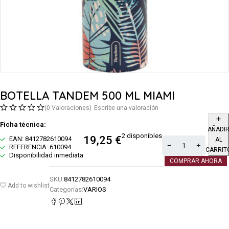
BOTELLA TANDEM 500 ML MIAMI
(0 Valoraciones)
Escribe una valoración
Ficha técnica:
AÑADI
2 disponibles
19,25
€
EAN: 8412782610094
AL
REFERENCIA: 610094
CARRIT
Disponibilidad inmediata
COMPRAR AHORA
SKU:
8412782610094
Add to wishlist
Categorías:
VARIOS