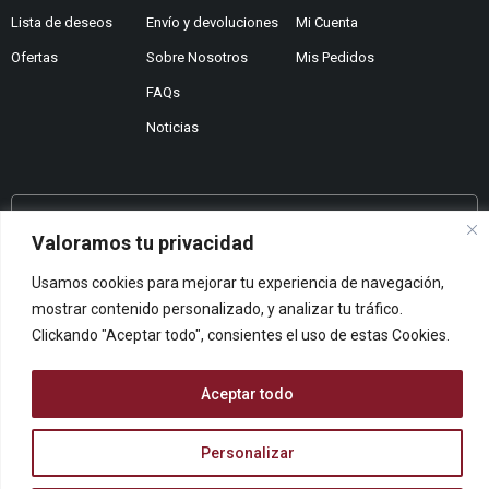
Lista de deseos
Envío y devoluciones
Mi Cuenta
Ofertas
Sobre Nosotros
Mis Pedidos
FAQs
Noticias
¿No encuentras lo que buscas?
Valoramos tu privacidad
Contáctanos
Usamos cookies para mejorar tu experiencia de navegación,
¿Te podemos ayudar?
mostrar contenido personalizado, y analizar tu tráfico.
Centro De Ayuda
Clickando "Aceptar todo", consientes el uso de estas Cookies.
Queremos saber tu opinión
Dános Feedback
Aceptar todo
Personalizar
© ARCOPAPEL 2006 S.L. | Todos los derechos reservados