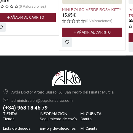
MINI BOLSO VERDE ROSA KITTY
BOLSO BANDOLERA ANEKKE
15,65
€
TRIPLE COMPARTIMENTO VOICE
55,95
€
35803-188
(0 Valoraciones)
(0 Valoraciones)
AÑADIR AL CARRITO
AÑADIR AL CARRITO
Avda Doctor Artero Guirao, 63, San Pedro del Pinatar, Murcia
administracion@papeleriaarco.com
(+34) 968 18 46 79
TIENDA
INFORMACION
MI CUENTA
Tienda
Seguimiento de envío
Carrito
Lista de deseos
Envío y devoluciones
Mi Cuenta