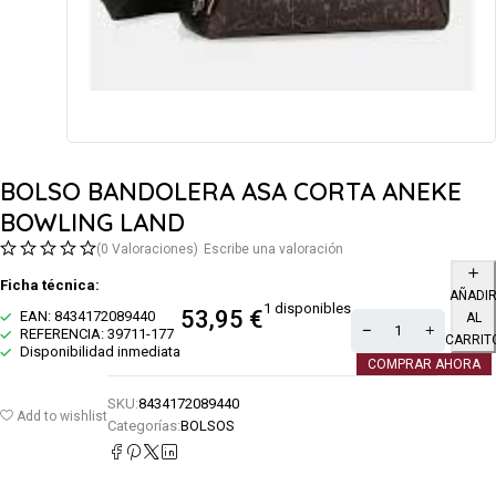
BOLSO BANDOLERA ASA CORTA ANEKE
BOWLING LAND
(0 Valoraciones)
Escribe una valoración
Ficha técnica:
AÑADI
1 disponibles
53,95
€
EAN: 8434172089440
AL
REFERENCIA: 39711-177
CARRIT
Disponibilidad inmediata
COMPRAR AHORA
SKU:
8434172089440
Add to wishlist
Categorías:
BOLSOS