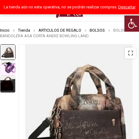
La tienda aún no esta operativa, no se podrán realizar compras.
Descartar
0
Abrir
Inicio
Tienda
ARTICULOS DE REGALO
BOLSOS
BOLSO
BANDOLERA ASA CORTA ANEKE BOWLING LAND