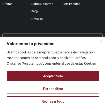
Ofertas
Sobre Nosotros
Mis Pedidos
FAQs
Noticias
¿No encuentras lo que buscas?
Valoramos tu privacidad
Contáctanos
Usamos cookies para mejorar tu experiencia de navegación,
¿Te podemos ayudar?
mostrar contenido personalizado, y analizar tu tráfico.
Centro De Ayuda
Clickando "Aceptar todo", consientes el uso de estas Cookies.
Queremos saber tu opinión
Dános Feedback
Aceptar todo
Personalizar
© ARCOPAPEL 2006 S.L. | Todos los derechos reservados
Rechazar todo