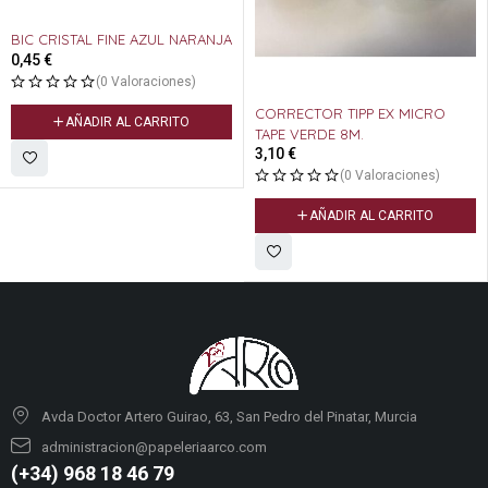
BIC CRISTAL FINE AZUL NARANJA
0,45
€
(0 Valoraciones)
CORRECTOR TIPP EX MICRO
AÑADIR AL CARRITO
TAPE VERDE 8M.
3,10
€
(0 Valoraciones)
AÑADIR AL CARRITO
Avda Doctor Artero Guirao, 63, San Pedro del Pinatar, Murcia
administracion@papeleriaarco.com
(+34) 968 18 46 79