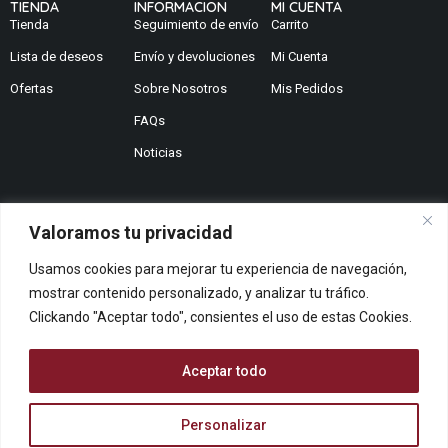
TIENDA
INFORMACION
MI CUENTA
Tienda
Seguimiento de envío
Carrito
Lista de deseos
Envío y devoluciones
Mi Cuenta
Ofertas
Sobre Nosotros
Mis Pedidos
FAQs
Noticias
Valoramos tu privacidad
¿No encuentras lo que buscas?
Usamos cookies para mejorar tu experiencia de navegación,
Contáctanos
mostrar contenido personalizado, y analizar tu tráfico.
¿Te podemos ayudar?
Clickando "Aceptar todo", consientes el uso de estas Cookies.
Centro De Ayuda
Queremos saber tu opinión
Aceptar todo
Dános Feedback
Personalizar