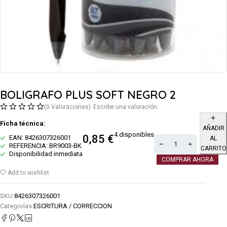
BOLIGRAFO PLUS SOFT NEGRO 2
(0 Valoraciones)
Escribe una valoración
Ficha técnica:
AÑADIR
4 disponibles
0,85
€
EAN: 8426307326001
AL
REFERENCIA: BR9003-BK
CARRITO
Disponibilidad inmediata
COMPRAR AHORA
Add to wishlist
SKU:
8426307326001
Categorías:
ESCRITURA / CORRECCION