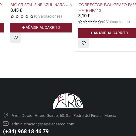
BIC CRISTAL FINE AZUL NARANJA
CORRECTOR BOLIGRAFO PAPER
0,45
€
MATE NP/ 10
3,10
€
(0 Valoraciones)
(0 Valoraciones)
AÑADIR AL CARRITO
AÑADIR AL CARRITO
Avda Doctor Artero Guirao, 63, San Pedro del Pinatar, Murcia
administracion@papeleriaarco.com
(+34) 968 18 46 79