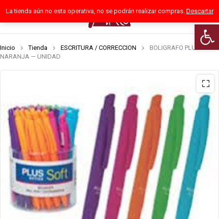
La tienda aún no esta operativa, no se podrán realizar compras.
Descartar
0
Abrir 
Inicio
Tienda
ESCRITURA / CORRECCION
BOLIGRAFO PLUS SOFT
NARANJA — UNIDAD