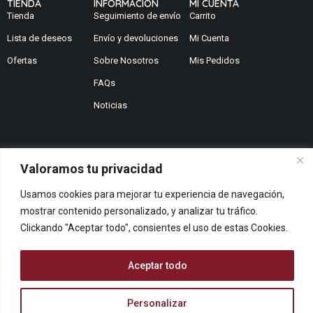
TIENDA
INFORMACION
MI CUENTA
Tienda
Seguimiento de envío
Carrito
Lista de deseos
Envío y devoluciones
Mi Cuenta
Ofertas
Sobre Nosotros
Mis Pedidos
FAQs
Noticias
Valoramos tu privacidad
¿No encuentras lo que buscas?
Usamos cookies para mejorar tu experiencia de navegación,
Contáctanos
¿Te podemos ayudar?
mostrar contenido personalizado, y analizar tu tráfico.
Clickando "Aceptar todo", consientes el uso de estas Cookies.
Centro De Ayuda
Queremos saber tu opinión
Dános Feedback
Aceptar todo
Personalizar