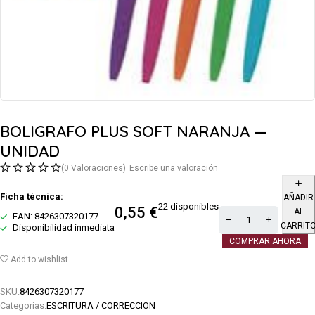
BOLIGRAFO PLUS SOFT NARANJA —
UNIDAD
(0 Valoraciones)
Escribe una valoración
Ficha técnica:
AÑADIR
22 disponibles
0,55
€
AL
EAN: 8426307320177
CARRIT
Disponibilidad inmediata
COMPRAR AHORA
Add to wishlist
SKU:
8426307320177
Categorías:
ESCRITURA / CORRECCION