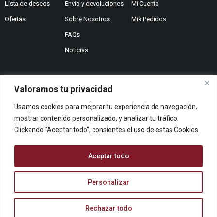
Lista de deseos
Envío y devoluciones
Mi Cuenta
Ofertas
Sobre Nosotros
Mis Pedidos
FAQs
Noticias
Valoramos tu privacidad
¿No encuentras lo que buscas?
Usamos cookies para mejorar tu experiencia de navegación,
Contáctanos
mostrar contenido personalizado, y analizar tu tráfico.
¿Te podemos ayudar?
Clickando "Aceptar todo", consientes el uso de estas Cookies.
Centro De Ayuda
Queremos saber tu opinión
Aceptar todo
Dános Feedback
Personalizar
© ARCOPAPEL 2006 S.L. | Todos los derechos reservados
Rechazar todo