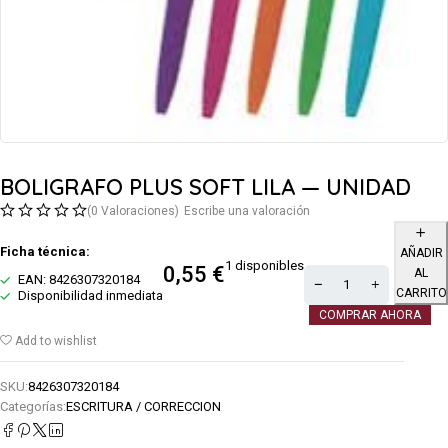
BOLIGRAFO PLUS SOFT LILA — UNIDAD
(0 Valoraciones)
Escribe una valoración
Ficha técnica:
AÑADIR
1 disponibles
0,55
€
AL
EAN: 8426307320184
CARRITO
Disponibilidad inmediata
COMPRAR AHORA
Add to wishlist
SKU:
8426307320184
Categorías:
ESCRITURA / CORRECCION