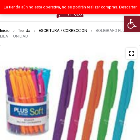
La tienda aún no esta operativa, no se podrán realizar compras.
Descartar
0
Abrir 
Inicio
Tienda
ESCRITURA / CORRECCION
BOLIGRAFO PLUS SOFT
LILA — UNIDAD