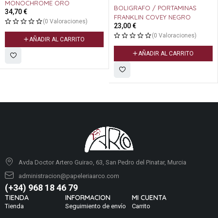
BOLIGRAFO / PORTAMINAS
FRANKLIN COVEY NEGRO
23,00
€
CORRECTOR TIPP EX MICRO
TAPE VERDE 8M.
(0 Valoraciones)
3,10
€
AÑADIR AL CARRITO
(0 Valoraciones)
AÑADIR AL CARRITO
Avda Doctor Artero Guirao, 63, San Pedro del Pinatar, Murcia
administracion@papeleriaarco.com
(+34) 968 18 46 79
TIENDA
INFORMACION
MI CUENTA
Tienda
Seguimiento de envío
Carrito