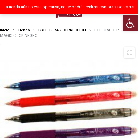
La tienda aún no esta operativa, no se podrán realizar compras.
Descartar
0
Abrir 
Inicio
Tienda
ESCRITURA / CORRECCION
BOLIGRAFO PLUS
MAGIC CLICK NEGRO