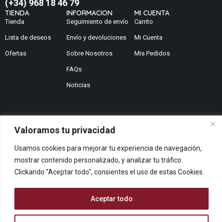
(+34) 968 18 46 79
TIENDA
INFORMACION
MI CUENTA
Tienda
Seguimiento de envío
Carrito
Lista de deseos
Envío y devoluciones
Mi Cuenta
Ofertas
Sobre Nosotros
Mis Pedidos
FAQs
Noticias
Valoramos tu privacidad
¿No encuentras lo que buscas?
Usamos cookies para mejorar tu experiencia de navegación,
Contáctanos
¿Te podemos ayudar?
mostrar contenido personalizado, y analizar tu tráfico.
Clickando "Aceptar todo", consientes el uso de estas Cookies.
Centro De Ayuda
Queremos saber tu opinión
Dános Feedback
Aceptar todo