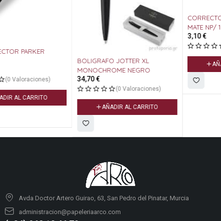
CORRECTOR BOLIGRAFO PAPER
MATE NP/ 10
3,10
€
(0 Valoraciones)
BOLIGRAFO JOTTER XL
AÑADIR AL CARRITO
MONOCHROME NEGRO
34,70
€
(0 Valoraciones)
AÑADIR AL CARRITO
Avda Doctor Artero Guirao, 63, San Pedro del Pinatar, Murcia
administracion@papeleriaarco.com