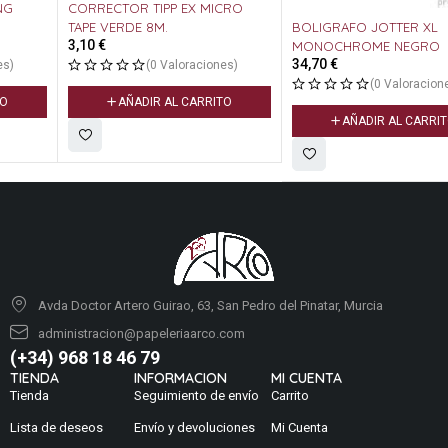
CORRECTOR TIPP EX MICRO
BOLIGRAFO JOTTER XL
TAPE VERDE 8M.
3,10
€
MONOCHROME NEGRO
34,70
€
(0 Valoraciones)
(0 Valoraciones)
AÑADIR AL CARRITO
AÑADIR AL CARRITO
Avda Doctor Artero Guirao, 63, San Pedro del Pinatar, Murcia
administracion@papeleriaarco.com
(+34) 968 18 46 79
TIENDA
INFORMACION
MI CUENTA
Tienda
Seguimiento de envío
Carrito
Lista de deseos
Envío y devoluciones
Mi Cuenta