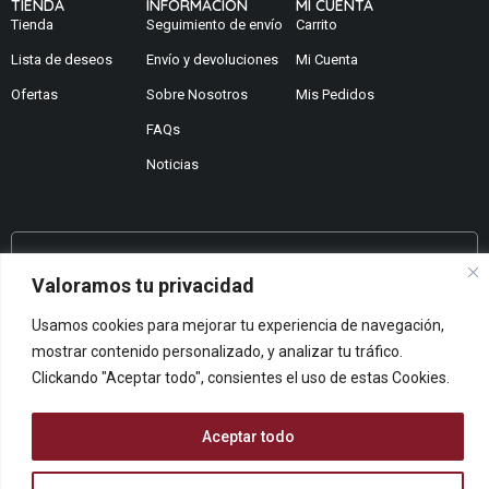
TIENDA
INFORMACION
MI CUENTA
Tienda
Seguimiento de envío
Carrito
Lista de deseos
Envío y devoluciones
Mi Cuenta
Ofertas
Sobre Nosotros
Mis Pedidos
FAQs
Noticias
¿No encuentras lo que buscas?
Valoramos tu privacidad
Contáctanos
Usamos cookies para mejorar tu experiencia de navegación,
¿Te podemos ayudar?
mostrar contenido personalizado, y analizar tu tráfico.
Centro De Ayuda
Clickando "Aceptar todo", consientes el uso de estas Cookies.
Queremos saber tu opinión
Dános Feedback
Aceptar todo