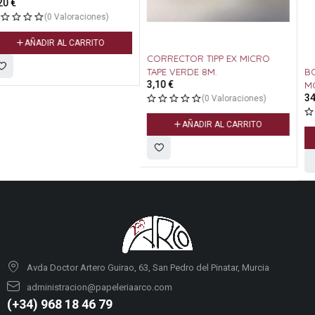
CORRECTOR TIPP EX MICRO
BOLIGRAFO JOTTER XL
TAPE VERDE 8M.
3,10
€
MONOCHROME NEGRO
34,70
€
(0 Valoraciones)
(0 Valoraciones)
AÑADIR AL CARRITO
AÑADIR AL CARRITO
Avda Doctor Artero Guirao, 63, San Pedro del Pinatar, Murcia
administracion@papeleriaarco.com
(+34) 968 18 46 79