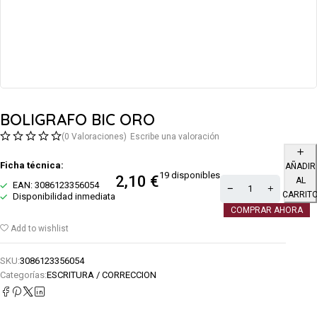
BOLIGRAFO BIC ORO
(0 Valoraciones)
Escribe una valoración
Ficha técnica:
AÑADIR
19 disponibles
2,10
€
AL
EAN: 3086123356054
CARRIT
Disponibilidad inmediata
COMPRAR AHORA
Add to wishlist
SKU:
3086123356054
Categorías:
ESCRITURA / CORRECCION