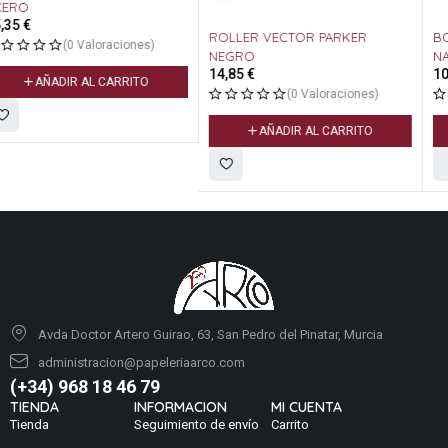
ROLLER VECTOR PARKER
BOLIGRAFO PARKER JOTTER
NEGRO
NARANJA CARRUSEL ROCK
14,85
€
10,50
€
GLAM 2162143 70 S
(0 Valoraciones)
(0 Valoraciones)
AÑADIR AL CARRITO
AÑADIR AL CARRITO
Avda Doctor Artero Guirao, 63, San Pedro del Pinatar, Murcia
administracion@papeleriaarco.com
(+34) 968 18 46 79
TIENDA
INFORMACION
MI CUENTA
Tienda
Seguimiento de envío
Carrito