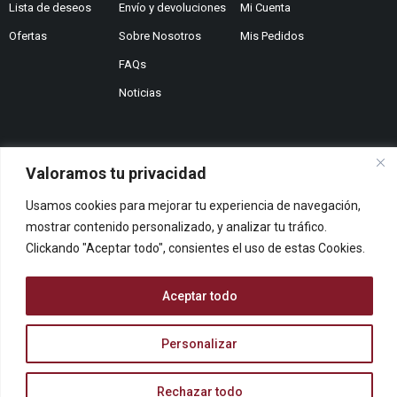
Lista de deseos
Envío y devoluciones
Mi Cuenta
Ofertas
Sobre Nosotros
Mis Pedidos
FAQs
Noticias
Valoramos tu privacidad
¿No encuentras lo que buscas?
Usamos cookies para mejorar tu experiencia de navegación,
Contáctanos
¿Te podemos ayudar?
mostrar contenido personalizado, y analizar tu tráfico.
Clickando "Aceptar todo", consientes el uso de estas Cookies.
Centro De Ayuda
Queremos saber tu opinión
Dános Feedback
Aceptar todo
Personalizar
© ARCOPAPEL 2006 S.L. | Todos los derechos reservados
Rechazar todo