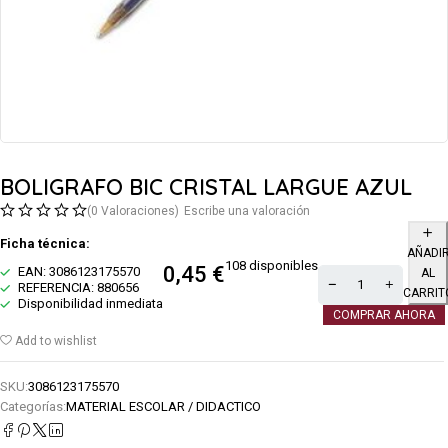
BOLIGRAFO BIC CRISTAL LARGUE AZUL
(0 Valoraciones)
Escribe una valoración
Ficha técnica:
AÑADI
108 disponibles
0,45
€
EAN: 3086123175570
AL
REFERENCIA: 880656
CARRIT
Disponibilidad inmediata
COMPRAR AHORA
Add to wishlist
SKU:
3086123175570
Categorías:
MATERIAL ESCOLAR / DIDACTICO