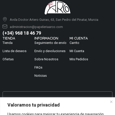
Avda Doctor Artero Guirao, 63, San Pedro del Pinatar, Murcia
administracion@papeleriaarco.com
(+34) 968 18 46 79
TIENDA
INFORMACION
MI CUENTA
Tienda
Seguimiento de envío
Carrito
Lista de deseos
Envío y devoluciones
Mi Cuenta
Ofertas
Sobre Nosotros
Mis Pedidos
FAQs
Noticias
¿No encuentras lo que buscas?
Valoramos tu privacidad
Contáctanos
¿Te podemos ayudar?
Usamos cookies para mejorar tu experiencia de navegación,