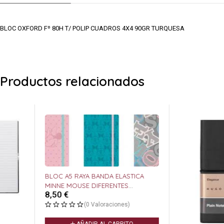
BLOC OXFORD Fº 80H T/ POLIP CUADROS 4X4 90GR TURQUESA
Productos relacionados
BLOC A5 RAYA BANDA ELASTICA
MINNE MOUSE DIFERENTES
8,50
€
MODELOS
(0 Valoraciones)
AÑADIR AL CARRITO