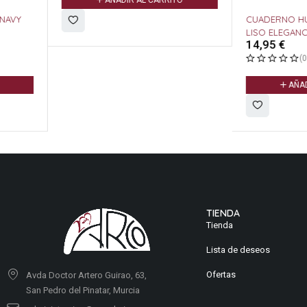
CUADERNO HUGO BOSS 
LISO ELEGANCE STORYLI
14,95
€
(0 Valoracione
AÑADIR AL CARR
TIENDA
Tienda
Lista de deseos
Ofertas
Avda Doctor Artero Guirao, 63,
San Pedro del Pinatar, Murcia