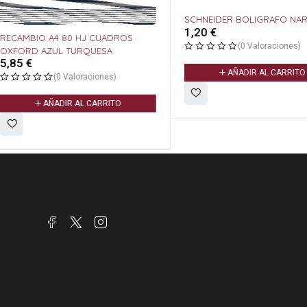
SCHNEIDER BOLIGRAFO NARANJA
1,20
€
 A4 80 HJ CUADROS
(0 Valoraciones)
ZUL TURQUESA
AÑADIR AL CARRITO
(0 Valoraciones)
ÑADIR AL CARRITO