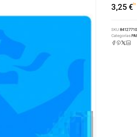
In
3,25
€
SKU:
84127710
Categorías:
PA