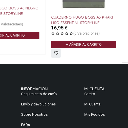
A6 NEGRO
NE
RECAMBIO
CUADERNO HUGO BOSS A5 KHAKI
OXFORD A
LISO ESSENTIAL STORYLINE
s)
5,85
€
16,95
€
(0 Valoraciones)
ITO
A
AÑADIR AL CARRITO
INFORMACION
MI CUENTA
Seguimiento de envío
Carrito
Envío y devoluciones
Mi Cuenta
Sobre Nosotros
Mis Pedidos
FAQs