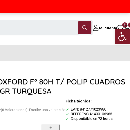
Contáctanos
(+34) 968 18 46 79
0
Mi cuenta
Abrir 
OXFORD Fº 80H T/ POLIP CUADROS
0GR TURQUESA
Ficha técnica:
EAN: 8412771023980
(0 Valoraciones)
Escribe una valoración
REFERENCIA: 400106965
Disponibible en 72 horas