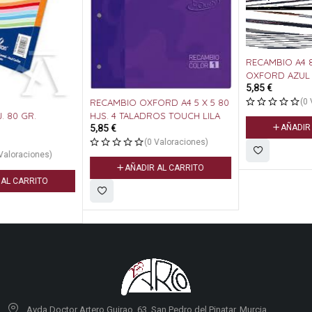
RECAMBIO A4 80 HJ CUADROS
OXFORD AZUL TURQUESA
5,85
€
(0 Valoraciones)
RECAMBIO OXFORD A4 5 X 5 80
HJS. 4 TALADROS TOUCH LILA
AÑADIR AL CARRITO
5,85
€
(0 Valoraciones)
AÑADIR AL CARRITO
Avda Doctor Artero Guirao, 63, San Pedro del Pinatar, Murcia