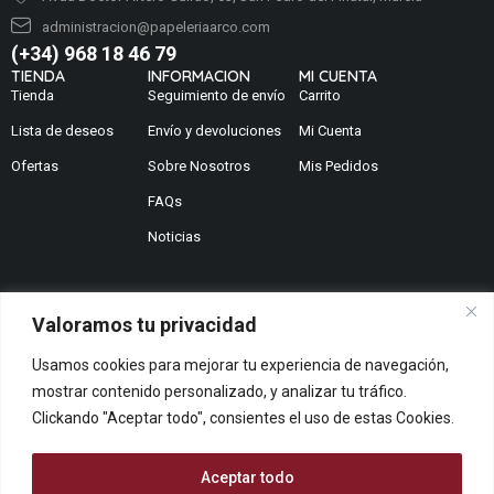
administracion@papeleriaarco.com
(+34) 968 18 46 79
TIENDA
INFORMACION
MI CUENTA
Tienda
Seguimiento de envío
Carrito
Lista de deseos
Envío y devoluciones
Mi Cuenta
Ofertas
Sobre Nosotros
Mis Pedidos
FAQs
Noticias
Valoramos tu privacidad
¿No encuentras lo que buscas?
Usamos cookies para mejorar tu experiencia de navegación,
Contáctanos
mostrar contenido personalizado, y analizar tu tráfico.
¿Te podemos ayudar?
Clickando "Aceptar todo", consientes el uso de estas Cookies.
Centro De Ayuda
Queremos saber tu opinión
Aceptar todo
Dános Feedback