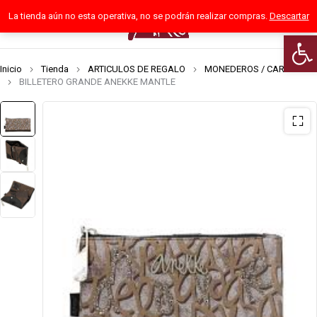
La tienda aún no esta operativa, no se podrán realizar compras.
Descartar
0
Abrir
Inicio
Tienda
ARTICULOS DE REGALO
MONEDEROS / CARTERAS
BILLETERO GRANDE ANEKKE MANTLE