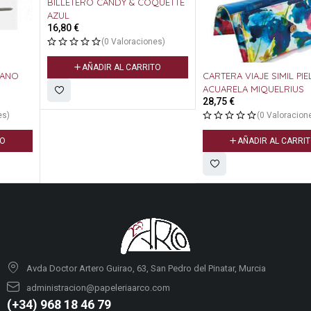
BILLETERO CANDY & COQUETTE
AZUL
16,80
€
(0 Valoraciones)
AÑADIR AL CARRITO
CARTERA VIAJE SIMIL PIEL
ACUARELA MIQUELRIUS
28,75
€
(0 Valoraciones)
AÑADIR AL CARRITO
Avda Doctor Artero Guirao, 63, San Pedro del Pinatar, Murcia
administracion@papeleriaarco.com
(+34) 968 18 46 79