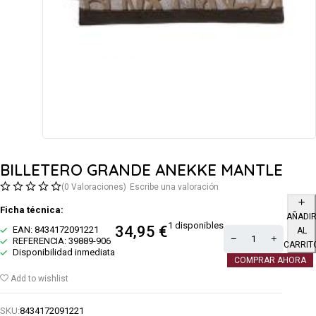
BILLETERO GRANDE ANEKKE MANTLE
(0 Valoraciones)
Escribe una valoración
Ficha técnica:
AÑADI
1 disponibles
34,95
€
EAN: 8434172091221
AL
REFERENCIA: 39889-906
CARRIT
Disponibilidad inmediata
COMPRAR AHORA
Add to wishlist
SKU:
8434172091221