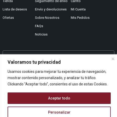
Tienda
Seguimiento de envío
Carrito
Lista de deseos
Envío y devoluciones
Mi Cuenta
Ofertas
Sobre Nosotros
Mis Pedidos
FAQs
Noticias
¿No encuentras lo que buscas?
Valoramos tu privacidad
Contáctanos
Usamos cookies para mejorar tu experiencia de navegación,
¿Te podemos ayudar?
mostrar contenido personalizado, y analizar tu tráfico.
Centro De Ayuda
Clickando "Aceptar todo", consientes el uso de estas Cookies.
Queremos saber tu opinión
Dános Feedback
Aceptar todo
Personalizar
© ARCOPAPEL 2006 S.L. | Todos los derechos reservados