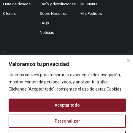
Lista de deseos
Envío y devoluciones
Mi Cuenta
Ofertas
Sobre Nosotros
Mis Pedidos
FAQs
Noticias
¿No encuentras lo que buscas?
Valoramos tu privacidad
Contáctanos
Usamos cookies para mejorar tu experiencia de navegación,
¿Te podemos ayudar?
mostrar contenido personalizado, y analizar tu tráfico.
Centro De Ayuda
Clickando "Aceptar todo", consientes el uso de estas Cookies.
Queremos saber tu opinión
Dános Feedback
Aceptar todo
Personalizar
© ARCOPAPEL 2006 S.L. | Todos los derechos reservados