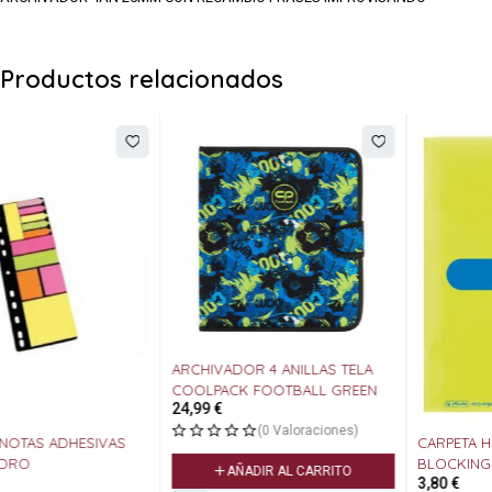
Productos relacionados
ARCHIVADOR 4 ANILLAS TELA
COOLPACK FOOTBALL GREEN
24,99
€
(0 Valoraciones)
CARPETA HERLITZ A4 SOLAPAS
BLOCKING VERDE LIMA
AÑADIR AL CARRITO
3,80
€