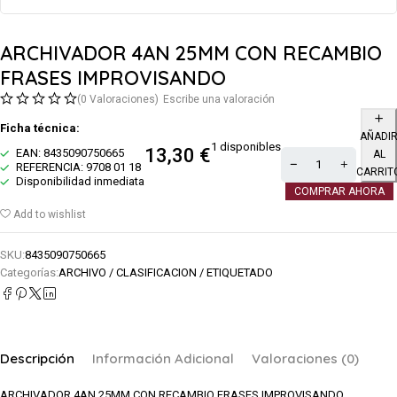
ARCHIVADOR 4AN 25MM CON RECAMBIO
FRASES IMPROVISANDO
(0 Valoraciones)
Escribe una valoración
Ficha técnica:
AÑADI
1 disponibles
13,30
€
EAN: 8435090750665
AL
REFERENCIA: 9708 01 18
CARRIT
Disponibilidad inmediata
COMPRAR AHORA
Add to wishlist
SKU:
8435090750665
Categorías:
ARCHIVO / CLASIFICACION / ETIQUETADO
Descripción
Información Adicional
Valoraciones (0)
ARCHIVADOR 4AN 25MM CON RECAMBIO FRASES IMPROVISANDO