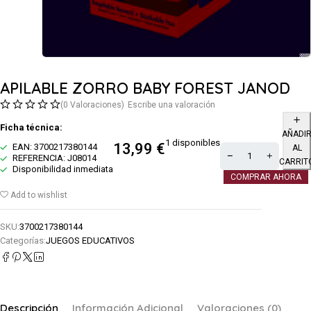
APILABLE ZORRO BABY FOREST JANOD
(0 Valoraciones)
Escribe una valoración
Ficha técnica:
AÑADI
1 disponibles
13,99
€
EAN: 3700217380144
AL
REFERENCIA: J08014
CARRIT
Disponibilidad inmediata
COMPRAR AHORA
Add to wishlist
SKU:
3700217380144
Categorías:
JUEGOS EDUCATIVOS
Descripción
Información Adicional
Valoraciones (0)