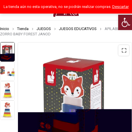
La tienda aún no esta operativa, no se podrán realizar compras.
Descartar
0
Abrir
Inicio
Tienda
JUEGOS
JUEGOS EDUCATIVOS
APILABLE
ZORRO BABY FOREST JANOD