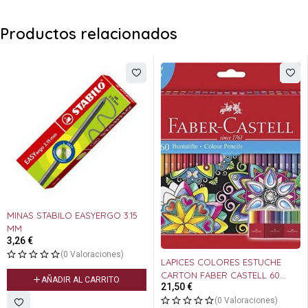
Productos relacionados
MINAS STABILO EASYERGO 3.15
MM
3,26
€
(0 Valoraciones)
LAPICES COLORES ESTUCHE
CARTON FABER CASTELL 60
AÑADIR AL CARRITO
21,50
€
UDS.
(0 Valoraciones)