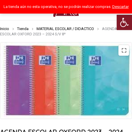
La tienda aún no esta operativa, no se podrán realizar compras.
Descartar
0
Abrir 
Inicio
Tienda
MATERIAL ESCOLAR / DIDACTICO
AGENDA
ESCOLAR OXFORD 2023 – 2024 S/V 8º
AGENDA ESCOLAR OXFORD 2023 – 2024